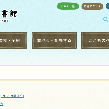
・予約
レファレンス受付
りようあんない
検索
レファレンス事例検索
おはなし会・イ
音図書
調べものリンク集
としょかんでし
一覧
テーマ別ブック
（こども版）
・マイクロ一覧
としょかんおす
キング
保護者の方へ
6月～9月開催分]
キング
子どもと本をつ
ブックリスト
予定