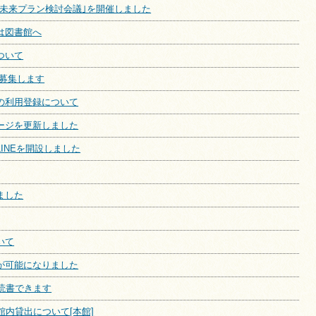
館未来プラン検討会議｣を開催しました
は図書館へ
ついて
 募集します
の利用登録について
ージを更新しました
INEを開設しました
ました
いて
が可能になりました
読書できます
館内貸出について[本館]