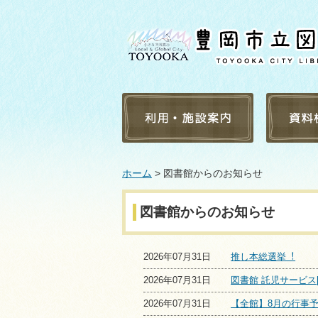
利用案内
蔵書検索
ホーム
> 図書館からのお知らせ
施設案内
新着資料
よくある質問
点字・録
図書館からのお知らせ
障害者サービス
受入雑誌
豊岡市内の学校・団体へ
受入新聞
のサービス
2026年07月31日
推し本総選挙︕
貸出ラン
2026年07月31日
図書館 託児サービス[
予約ラン
テーマ別
2026年07月31日
【全館】8月の行事