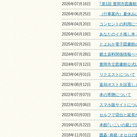
2026年07月16日
｢第1回 豊岡市図書
2026年06月25日
（行事案内）夏休み
2026年04月20日
コンセントの利用に
2026年04月19日
あなたのイチ推し本
2025年02月26日
とよおか電子図書館
2024年07月28日
郷土資料関係情報ペ
2024年07月12日
豊岡市立図書館公式L
2023年04月01日
リクエストについて
2022年08月12日
返却ポストを設置し
2022年07月07日
本の寄贈について
2022年03月06日
スマホ版サイトにつ
2022年03月03日
セルフで貸出と延長
2019年05月22日
本館｢いこいの庭｣で
2018年11月01日
囲碁･将棋･オセロの