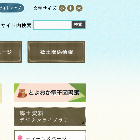
古文書
ベント
新聞・広報・行政資料
らべる
但馬弁 日但辞書
リスト
まちのこし
すめ本
なぐ方へ