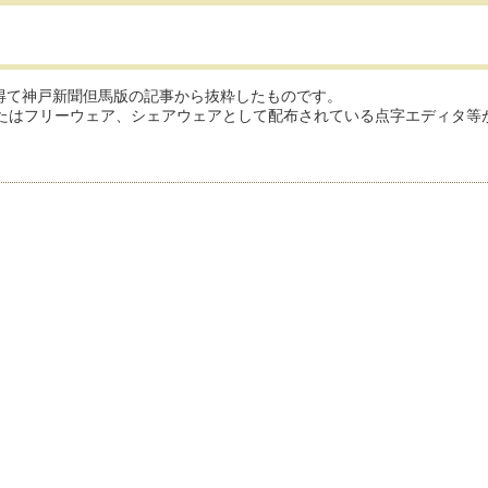
得て神戸新聞但馬版の記事から抜粋したものです。
99またはフリーウェア、シェアウェアとして配布されている点字エディタ等