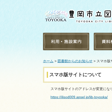
利用案内
蔵書検索
ホーム
>
図書館からのお知らせ
> スマホ
施設案内
新着資料
よくある質問
点字・録
スマホ版サイトについて
障害者サービス
受入雑誌
豊岡市内の学校・団体へ
受入新聞
のサービス
スマホ版サイトのアドレスが変更にな
貸出ラン
https://ilisod009.apsel.jp/lib-toyooka/
予約ラン
テーマ別