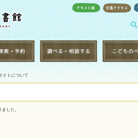
・予約
レファレンス受付
りようあんない
版サイトについて
検索
レファレンス事例検索
おはなし会・イ
音図書
調べものリンク集
としょかんでし
一覧
テーマ別ブック
（こども版）
・マイクロ一覧
としょかんおす
りました。
キング
保護者の方へ
キング
子どもと本をつ
ブックリスト