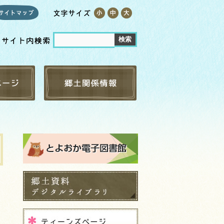
古文書
ベント
新聞・広報・行政資料
らべる
但馬弁 日但辞書
リスト
まちのこし
すめ本
なぐ方へ