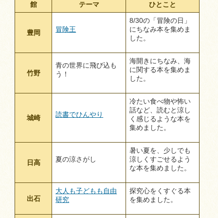
館
テーマ
ひとこと
8/30の「冒険の日」
冒険王
にちなみ本を集めま
豊岡
した。
海開きにちなみ、海
青の世界に飛び込も
に関する本を集めま
竹野
う！
した。
冷たい食べ物や怖い
話など、読むと涼し
読書でひんやり
城崎
く感じるような本を
集めました。
暑い夏を、少しでも
夏の涼さがし
涼しくすごせるよう
日高
な本を集めました。
大人も子どもも自由
探究心をくすぐる本
出石
研究
を集めました。