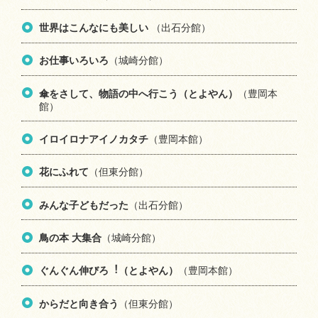
世界はこんなにも美しい
（出石分館）
お仕事いろいろ
（城崎分館）
傘をさして、物語の中へ行こう（とよやん）
（豊岡本
館）
イロイロナアイノカタチ
（豊岡本館）
花にふれて
（但東分館）
みんな子どもだった
（出石分館）
鳥の本 大集合
（城崎分館）
ぐんぐん伸びろ︕（とよやん）
（豊岡本館）
からだと向き合う
（但東分館）