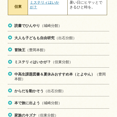
ミステリィはいか
暑い日にヒヤッとで
但東
が？
きるひと時を。
読書でひんやり
（城崎分館）
大人も子どもも自由研究
（出石分館）
冒険王
（豊岡本館）
ミステリィはいかが？
（但東分館）
中高生課題図書＆夏休みおすすめ本（とよやん）
（豊岡
本館）
からだを動かそう
（出石分館）
本で旅に出よう
（城崎分館）
家族のキズナ
（但東分館）