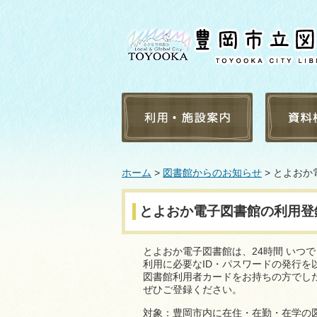
利用案内
蔵書検索
ホーム
>
図書館からのお知らせ
> とよお
施設案内
新着資料
よくある質問
点字・録
とよおか電子図書館の利用登
障害者サービス
受入雑誌
豊岡市内の学校・団体へ
受入新聞
のサービス
とよおか電子図書館は、24時間 いつ
貸出ラン
利用に必要なID・パスワードの発行を
図書館利用者カードをお持ちの方でした
予約ラン
ぜひご登録ください。
テーマ別
対象：豊岡市内に在住・在勤・在学の