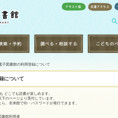
・予約
レファレンス受付
りようあんない
か電子図書館の利用登録について
検索
レファレンス事例検索
おはなし会・イ
音図書
調べものリンク集
としょかんでし
録について
一覧
テーマ別ブック
（こども版）
・マイクロ一覧
としょかんおす
でも どこでも読書が楽しめます。
キング
以下のページより受付しています。
保護者の方へ
ら、非来館でID・パスワードが発行できます。
キング
子どもと本をつ
ブックリスト
図書館利用者