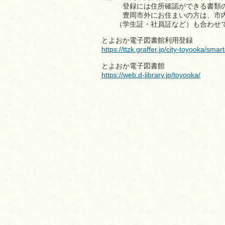
登録には住所確認ができる書類の
豊岡市外にお住まいの方は、市内に
（学生証・社員証など）も合わせて
とよおか電子図書館利用登録
https://ttzk.graffer.jp/city-toyooka/sma
とよおか電子図書館
https://web.d-library.jp/toyooka/