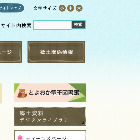
古文書
ベント
新聞・広報・行政資料
らべる
但馬弁 日但辞書
リスト
まちのこし
すめ本
なぐ方へ