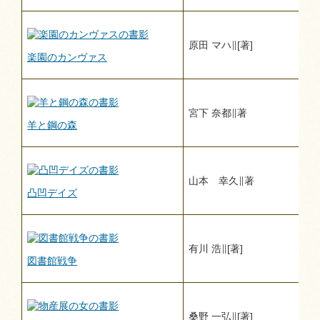
原田 マハ∥[著]
楽園のカンヴァス
宮下 奈都∥著
羊と鋼の森
山本 幸久∥著
凸凹デイズ
有川 浩∥[著]
図書館戦争
桑野 一弘∥[著]