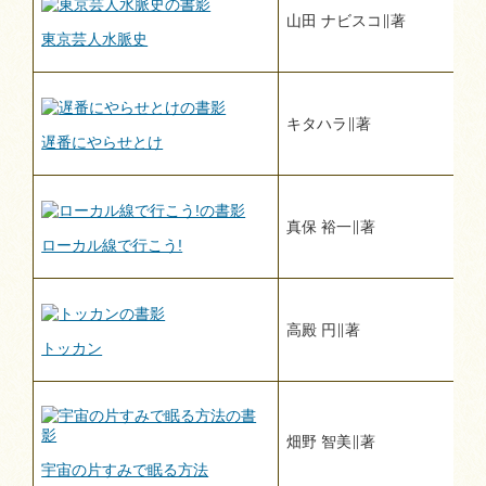
山田 ナビスコ∥著
東京芸人水脈史
キタハラ∥著
遅番にやらせとけ
真保 裕一∥著
ローカル線で行こう!
高殿 円∥著
トッカン
畑野 智美∥著
宇宙の片すみで眠る方法