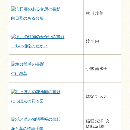
秋川 滝美
向日葵のある台所
鈴木 純
まちの植物のせかい
小林 南水子
生け雑草
はなまっぷ
にっぽんの花地図
稲垣 栄洋∥文
Miltata∥絵
花と草の物語手帳