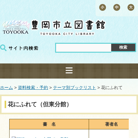
ホーム
>
資料検索・予約
>
テーマ別ブックリスト
> 花にふれて
花にふれて（但東分館）
書 名
著者名