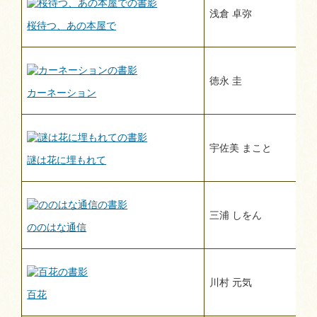
浅倉 卓弥
桜待つ、あの本屋で
徳永 圭
カーネーション
宇佐美 まこと
謎は花に埋もれて
三浦 しをん
ののはな通信
川村 元気
百花