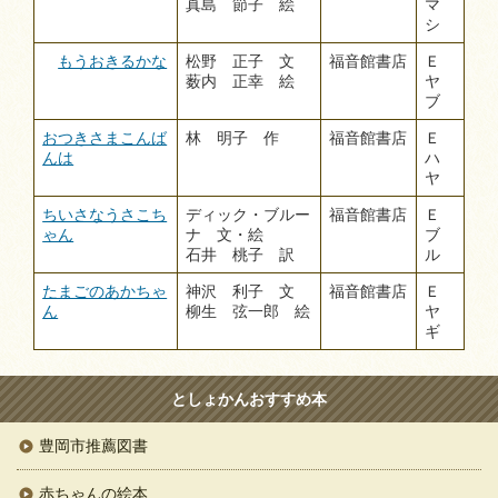
真島 節子 絵
マ
シ
もうおきるかな
松野 正子 文
福音館書店
Ｅ
薮内 正幸 絵
ヤ
ブ
おつきさまこんば
林 明子 作
福音館書店
Ｅ
んは
ハ
ヤ
ちいさなうさこち
ディック・ブルー
福音館書店
Ｅ
ゃん
ナ 文・絵
ブ
石井 桃子 訳
ル
たまごのあかちゃ
神沢 利子 文
福音館書店
Ｅ
ん
柳生 弦一郎 絵
ヤ
ギ
としょかんおすすめ本
豊岡市推薦図書
赤ちゃんの絵本