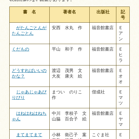
書 名
著者名
出版社
記
号
がたんごとんが
安西 水丸 作
福音館書店
Ｅ
たんごとん
ア
ン
くだもの
平山 和子 作
福音館書店
Ｅ
ヒ
ラ
どうすればいいの
渡辺 茂男 文
福音館書店
Ｅ
かな？
大友 康夫 絵
オ
オ
じゃあじゃあび
まつい のりこ
偕成社
Ｅ
りびり
作
マ
ツ
はねはねはねち
中川 李枝子 文
福音館書店
Ｅ
ゃん
山脇 百合子 絵
ヤ
マ
まてまてまて
小林 衛己子 案
こぐま社
Ｅ