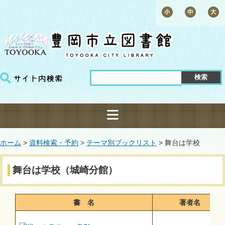
ホーム
>
資料検索・予約
>
テーマ別ブックリスト
> 舞台は学校
舞台は学校（城崎分館）
書 名
著者名