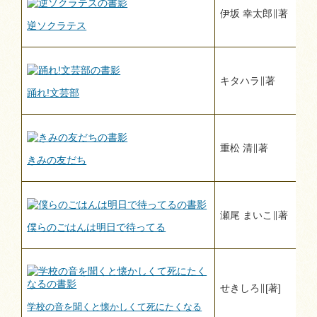
伊坂 幸太郎∥著
逆ソクラテス
キタハラ∥著
踊れ!文芸部
重松 清∥著
きみの友だち
瀬尾 まいこ∥著
僕らのごはんは明日で待ってる
せきしろ∥[著]
学校の音を聞くと懐かしくて死にたくなる