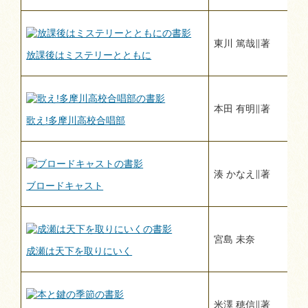
東川 篤哉∥著
放課後はミステリーとともに
本田 有明∥著
歌え!多摩川高校合唱部
湊 かなえ∥著
ブロードキャスト
宮島 未奈
成瀬は天下を取りにいく
米澤 穂信∥著