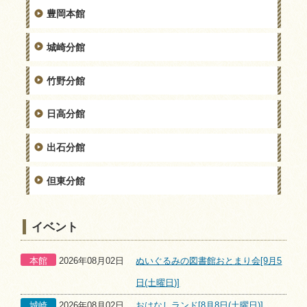
豊岡本館
城崎分館
竹野分館
日高分館
出石分館
但東分館
イベント
本館
2026年08月02日
ぬいぐるみの図書館おとまり会[9月5
日(土曜日)]
城崎
2026年08月02日
おはなしランド[8月8日(土曜日)]